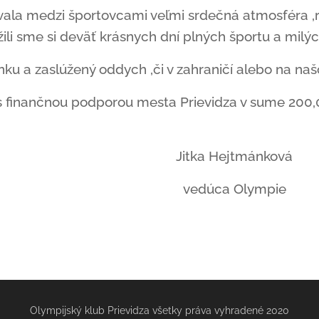
ala medzi športovcami veľmi srdečná atmosféra ,r
užili sme si deväť krásnych dní plných športu a milýc
u a zaslúžený oddych ,či v zahraničí alebo na na
s finančnou podporou mesta Prievidza v sume 200,0
Hejtmánková
a Olympie
Olympijský klub Prievidza všetky práva vyhradené 2020