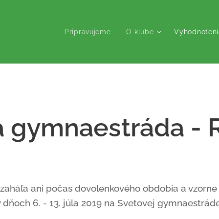
Pripravujeme
O klube
Vyhodnoteni
á gymnaestráda - 
zaháľa ani počas dovolenkového obdobia a vzorne
 dňoch 6. - 13. júla 2019 na Svetovej gymnaestrá