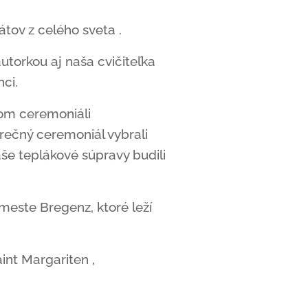
tov z celého sveta .
utorkou aj naša cvičiteľka
nci.
nom ceremoniáli
rečný ceremoniál vybrali
aše teplákové súpravy budili
meste Bregenz, ktoré leží
int Margariten ,