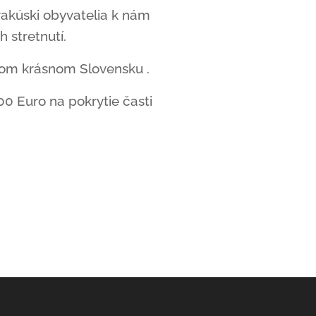
akúski obyvatelia k nám
h stretnutí.
šom krásnom Slovensku .
0 Euro na pokrytie časti