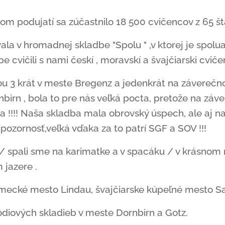
 podujatí sa zúčastnilo 18 500 cvičencov z 65 štá
a v hromadnej skladbe "Spolu " ,v ktorej je spolua
e cvičili s nami českí , moravskí a švajčiarski cviče
ou 3 krát v meste Bregenz a jedenkrát na závereč
irn , bola to pre nás veľká pocta, pretože na záve
ta !!!! Naša skladba mala obrovský úspech, ale aj n
ozornosť,veľká vďaka za to patrí SGF a SOV !!!
/ spali sme na karimatke a v spacáku / v krásnom 
jazere .
emecké mesto Lindau, švajčiarske kúpeľné mesto Sa
ódiových skladieb v meste Dornbirn a Gotz.