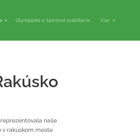
a
Olympijské a športové publikácie
Viac
Rakúsko
 reprezentovala naše
de v rakúskom meste