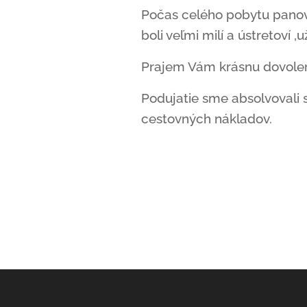
Počas celého pobytu panov
boli veľmi milí a ústretoví ,
Prajem Vám krásnu dovolenk
Podujatie sme absolvovali 
cestovných nákladov.
Jitka 
vedúc