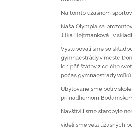
Na tomto úžasnom športovom
Naša Olympia sa prezentoval
Jitka Hejtmánková , v skladb
Vystupovali sme so skladb
gymnaestrády v meste Dornb
len päť štátov z celého sve
počas gymnaestrády veľkú p
Ubytované sme boli v škole
pri nádhernom Bodamskom 
Navštívili sme starobylé n
videli sme veľa úžasných p